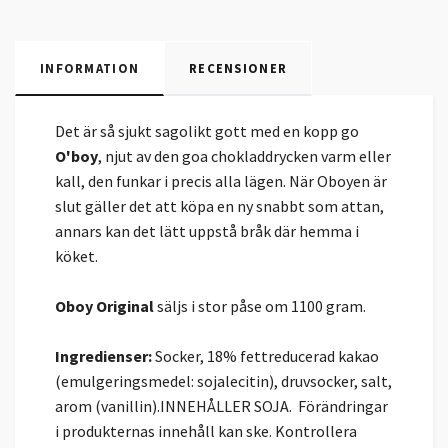
INFORMATION
RECENSIONER
Det är så sjukt sagolikt gott med en kopp go
O'boy
, njut av den goa chokladdrycken varm eller
kall, den funkar i precis alla lägen. När Oboyen är
slut gäller det att köpa en ny snabbt som attan,
annars kan det lätt uppstå bråk där hemma i
köket.
Oboy Original
säljs i stor påse om 1100 gram.
Ingredienser:
Socker, 18% fettreducerad kakao
(emulgeringsmedel: sojalecitin), druvsocker, salt,
arom (vanillin).INNEHÅLLER SOJA. Förändringar
i produkternas innehåll kan ske. Kontrollera