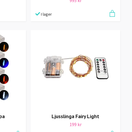
995 kr
I lager
Ljusslinga Fairy Light
pa
199 kr