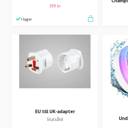
Champi
399 kr
I lager
EU till UK-adapter
Und
Slutsåld