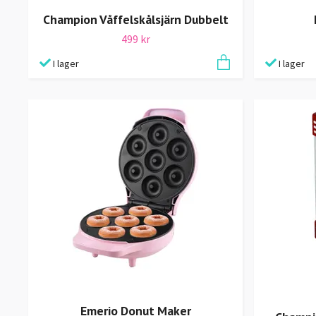
Champion Våffelskålsjärn Dubbelt
499 kr
I lager
I lager
Emerio Donut Maker