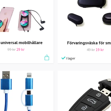
 universal mobilhållare
Förvaringsväska för s
99 kr
29 kr
49 kr
19 kr
I lager