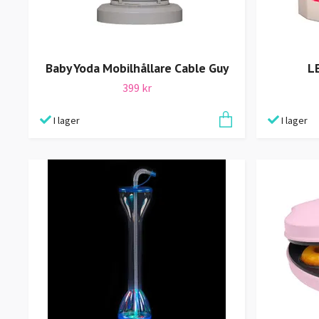
Baby Yoda Mobilhållare Cable Guy
LE
399 kr
I lager
I lager