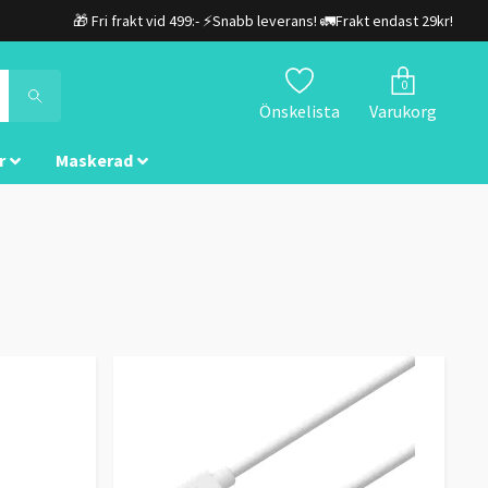
🎁 Fri frakt vid 499:- ⚡Snabb leverans! 🚛Frakt endast 29kr!
0
Önskelista
Varukorg
r
Maskerad