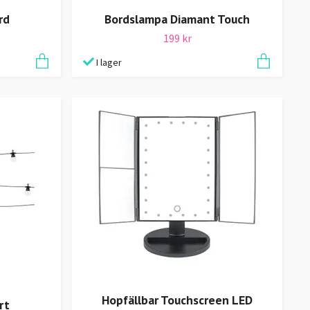
rd
Bordslampa Diamant Touch
199 kr
I lager
Hopfällbar Touchscreen LED
rt