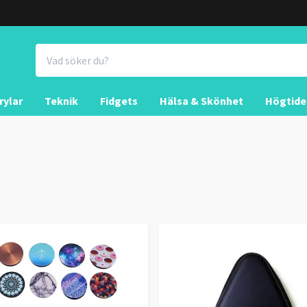
rylar
Teknik
Fidgets
Hälsa & Skönhet
Högtide