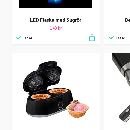
LED Flaska med Sugrör
B
149 kr
I lager
I lager