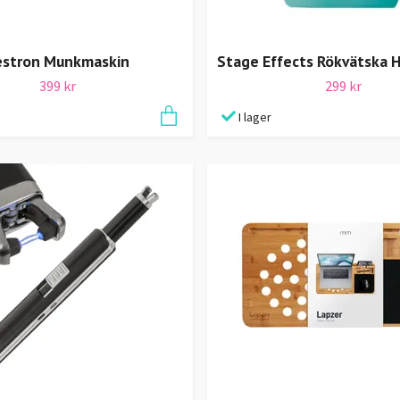
estron Munkmaskin
Stage Effects Rökvätska 
399 kr
299 kr
I lager