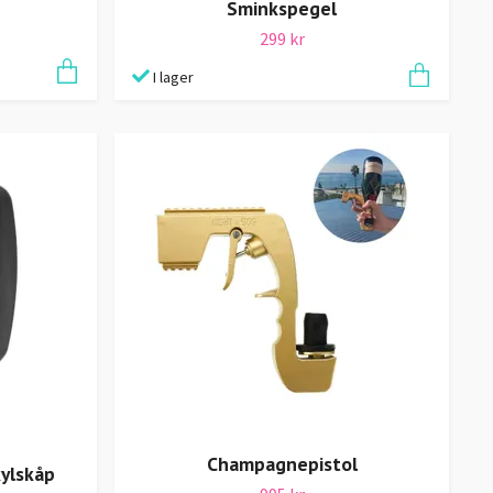
Sminkspegel
299 kr
I lager
Champagnepistol
kylskåp