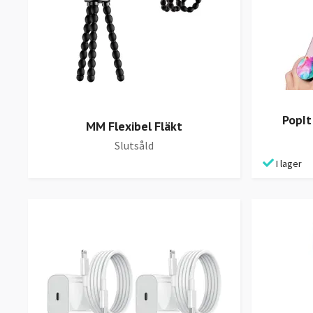
PopIt
MM Flexibel Fläkt
Slutsåld
I lager