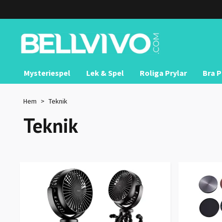
Mysteriespel
Lek & Spel
Roliga Prylar
Bra P
Hem
Teknik
Teknik