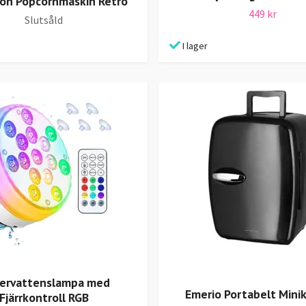
on Popcornmaskin Retro
449 kr
Slutsåld
I lager
ervattenslampa med
Emerio Portabelt Mini
Fjärrkontroll RGB