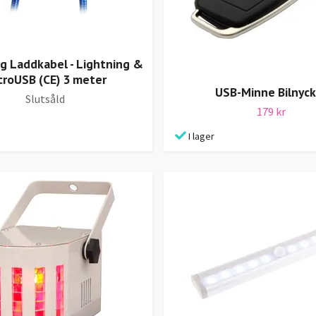
g Laddkabel - Lightning &
croUSB (CE) 3 meter
USB-Minne Bilnyck
Slutsåld
179 kr
I lager