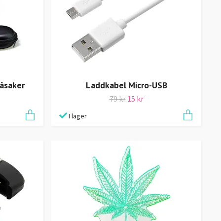
måsaker
Laddkabel Micro-USB
79 kr
15 kr
I lager