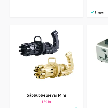
I lager
Såpbubbelgevär Mini
159 kr