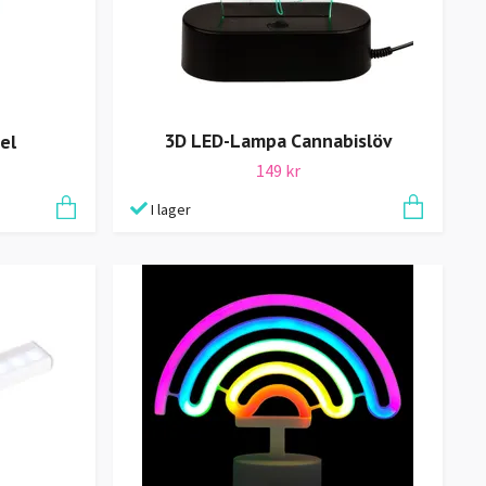
3D LED-Lampa Cannabislöv
el
149 kr
I lager