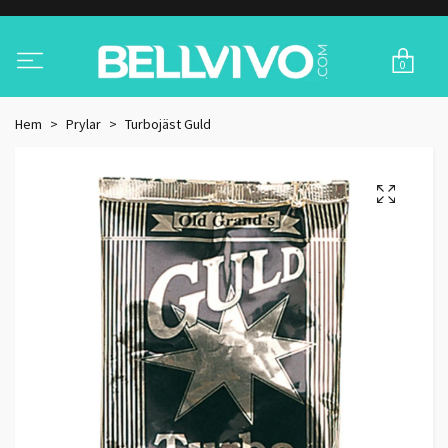
0
Hem
Prylar
Turbojäst Guld