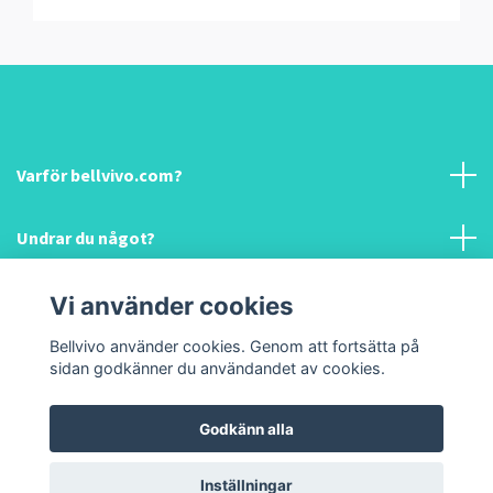
Varför bellvivo.com?
Undrar du något?
Information & hjälp!
Vi använder cookies
Bellvivo använder cookies. Genom att fortsätta på
Sociala medier
sidan godkänner du användandet av cookies.
Godkänn alla
© 2026 Bellvivo.com
Inställningar