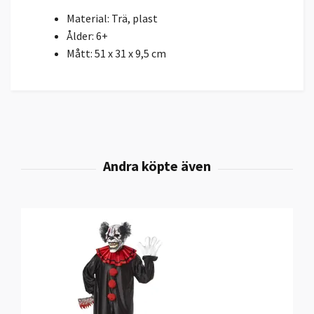
Material: Trä, plast
Ålder: 6+
Mått: 51 x 31 x 9,5 cm