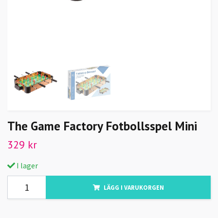
The Game Factory Fotbollsspel Mini
329 kr
I lager
LÄGG I VARUKORGEN