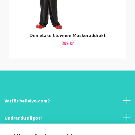
Den elake Clownen Maskeraddräkt
899 kr
Varför bellvivo.com?
Undrar du något?
Information & hjälp!