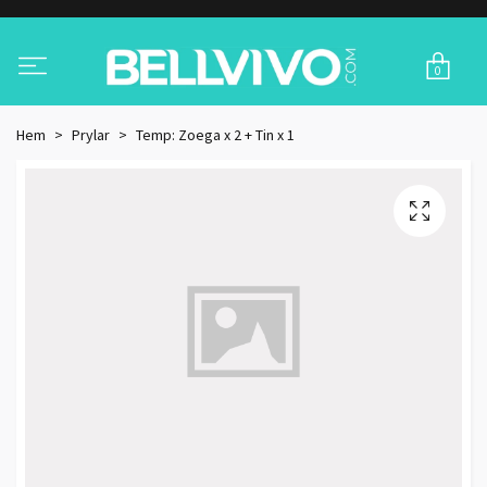
0
Hem
Prylar
Temp: Zoega x 2 + Tin x 1