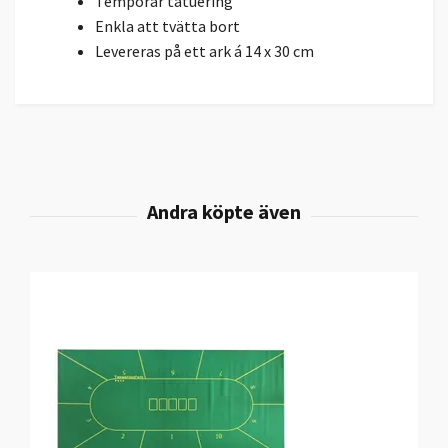
Temporär tatuering
Enkla att tvätta bort
Levereras på ett ark á 14 x 30 cm