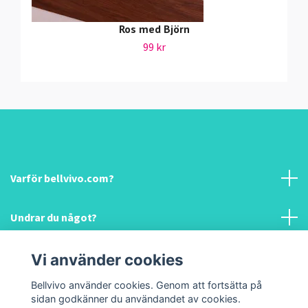
Ros med Björn
99 kr
Varför bellvivo.com?
Undrar du något?
Information & hjälp!
Vi använder cookies
Bellvivo använder cookies. Genom att fortsätta på
Sociala medier
sidan godkänner du användandet av cookies.