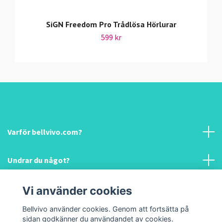
SiGN Freedom Pro Trådlösa Hörlurar
599 kr
Varför bellvivo.com?
Undrar du något?
Information & hjälp!
Vi använder cookies
Bellvivo använder cookies. Genom att fortsätta på
Sociala medier
sidan godkänner du användandet av cookies.