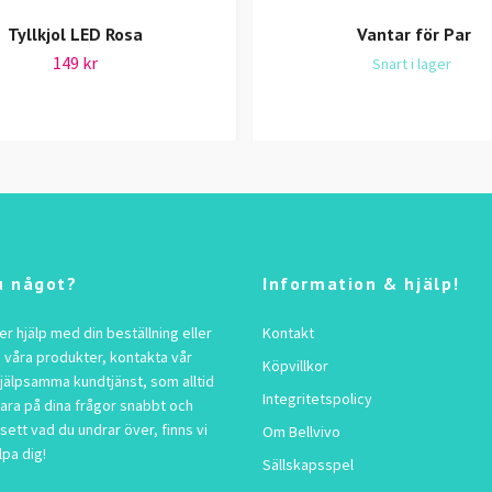
Tyllkjol LED Rosa
Vantar för Par
149 kr
Snart i lager
u något?
Information & hjälp!
 hjälp med din beställning eller
Kontakt
 våra produkter, kontakta vår
Köpvillkor
jälpsamma kundtjänst, som alltid
Integritetspolicy
vara på dina frågor snabbt och
sett vad du undrar över, finns vi
Om Bellvivo
lpa dig!
Sällskapsspel