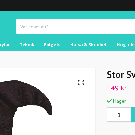
rylar
Teknik
Fidgets
Hälsa & Skönhet
Högtide
Stor S
149 kr
I lager