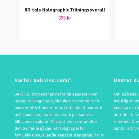
80-tals Holographic Träningsoverall
399 kr
Varför bellvivo.com?
Undrar d
Bellvivo, din destination för de senaste inom
Om du behöver
prylar, sällskapsspel, skönhet, presenter och
har frågor om
maskerad! Vi brinner för att erbjuda ett varierat
kunniga och h
och spännande sortiment som passar alla
är redo att s
tillfällen och åldrar. Oavsett om du letar efter
effektivt. Oav
den perfekta gåvan, ett roligt spel för
här för att hjä
familjekvällen, eller de senaste trenderna, har vi