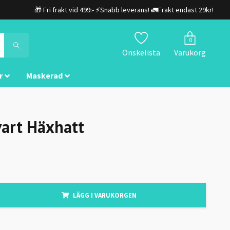
🎁 Fri frakt vid 499:- ⚡Snabb leverans! 🚛Frakt endast 29kr!
0
Önskelista
Varukorg
r
Maskerad
vart Häxhatt
LÄGG I VARUKORGEN