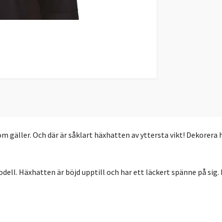
 som gäller. Och där är såklart häxhatten av yttersta vikt! Dekorer
ell. Häxhatten är böjd upptill och har ett läckert spänne på sig. P