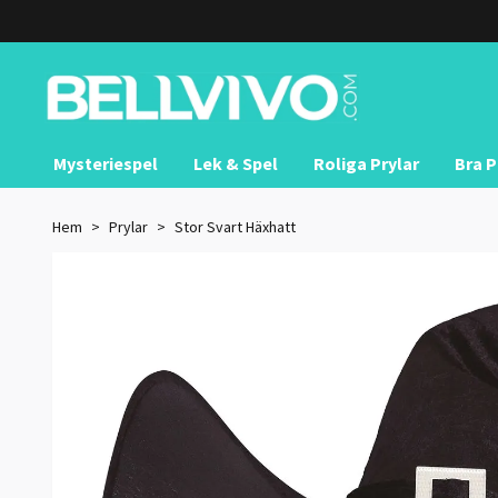
Mysteriespel
Lek & Spel
Roliga Prylar
Bra P
Hem
Prylar
Stor Svart Häxhatt