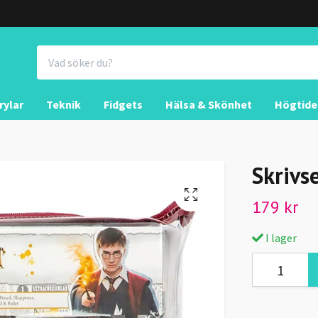
rylar
Teknik
Fidgets
Hälsa & Skönhet
Högtide
Skrivs
179 kr
I lager