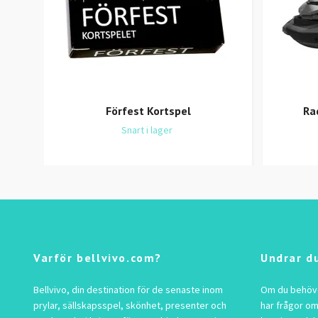
Förfest Kortspel
Ra
Snart i lager
Varför bellvivo.com?
Undrar d
Bellvivo, din destination för de senaste inom
Om du behöver
prylar, sällskapsspel, skönhet, presenter och
har frågor om