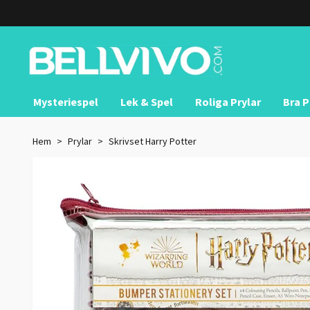
Mysteriespel
Lek & Spel
Roliga Prylar
Bra P
Hem
Prylar
Skrivset Harry Potter