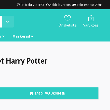
🎁 Fri frakt vid 499:- ⚡Snabb leverans! 🚛Frakt endast 29kr!
0
Önskelista
Varukorg
r
Maskerad
et Harry Potter
LÄGG I VARUKORGEN