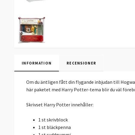
INFORMATION
RECENSIONER
Om du äntligen fått din flygande inbjudan till Hogwa
här paketet med Harry Potter-tema blir du väl förebre
Skrivset Harry Potter innehåller:
1 st skrivblock
1 st bläckpenna
1 st suddgummi