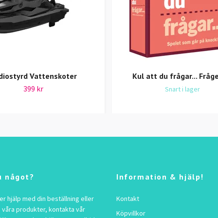
diostyrd Vattenskoter
Kul att du frågar... Fråg
399 kr
Snart i lager
u något?
Information & hjälp!
 hjälp med din beställning eller
Kontakt
 våra produkter, kontakta vår
Köpvillkor