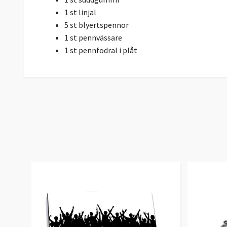
1 st linjal
5 st blyertspennor
1 st pennvässare
1 st pennfodral i plåt