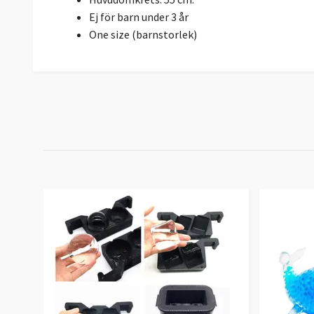
Ej för barn under 3 år
One size (barnstorlek)