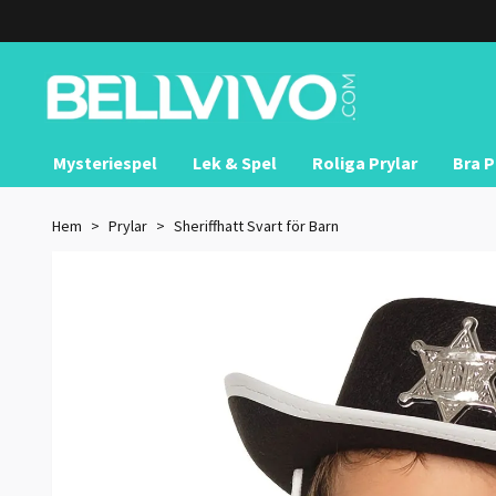
Mysteriespel
Lek & Spel
Roliga Prylar
Bra P
Hem
Prylar
Sheriffhatt Svart för Barn