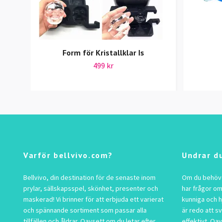
Form för Kristallklar Is
499 kr
Varför bellvivo.com?
Undrar d
Bellvivo, din destination för de senaste inom
Om du behöver
prylar, sällskapsspel, skönhet, presenter och
har frågor om
maskerad! Vi brinner för att erbjuda ett varierat
kunniga och h
och spännande sortiment som passar alla
är redo att s
tillfällen och åldrar. Oavsett om du letar efter
effektivt. Oav