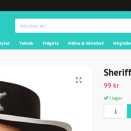
rylar
Teknik
Fidgets
Hälsa & Skönhet
Högtide
Sherif
99 kr
I lager