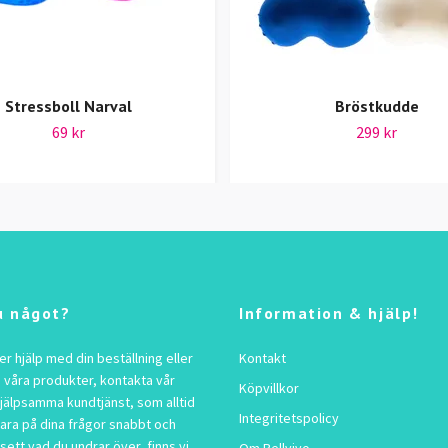
Stressboll Narval
Bröstkudde
69 kr
299 kr
u något?
Information & hjälp!
 hjälp med din beställning eller
Kontakt
 våra produkter, kontakta vår
Köpvillkor
jälpsamma kundtjänst, som alltid
Integritetspolicy
vara på dina frågor snabbt och
sett vad du undrar över, finns vi