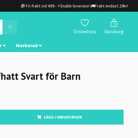
🎁 Fri frakt vid 499:- ⚡Snabb leverans! 🚛Frakt endast 29kr!
0
Önskelista
Varukorg
r
Maskerad
fhatt Svart för Barn
LÄGG I VARUKORGEN