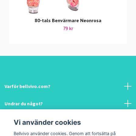
80-tals Benvärmare Neonrosa
79 kr
Varför bellvivo.com?
Undrar du något?
Information & hjälp!
Vi använder cookies
Bellvivo använder cookies. Genom att fortsätta på