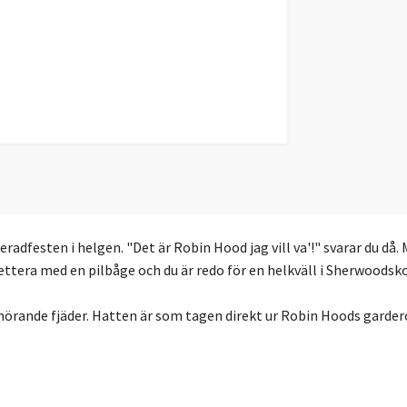
keradfesten i helgen. "Det är Robin Hood jag vill va'!" svarar du d
ettera med en pilbåge och du är redo för en helkväll i Sherwoodsk
hörande fjäder. Hatten är som tagen direkt ur Robin Hoods gardero