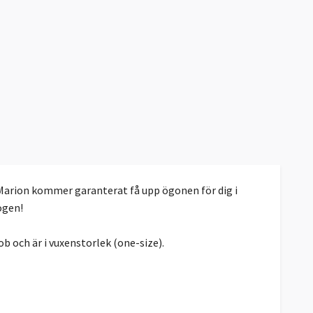
å. Marion kommer garanterat få upp ögonen för dig i
ogen!
b och är i vuxenstorlek (one-size).