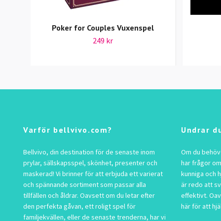
Poker for Couples Vuxenspel
249 kr
Varför bellvivo.com?
Undrar d
Bellvivo, din destination för de senaste inom
Om du behöver
prylar, sällskapsspel, skönhet, presenter och
har frågor om
maskerad! Vi brinner för att erbjuda ett varierat
kunniga och h
och spännande sortiment som passar alla
är redo att s
tillfällen och åldrar. Oavsett om du letar efter
effektivt. Oav
den perfekta gåvan, ett roligt spel för
här för att hjä
familjekvällen, eller de senaste trenderna, har vi