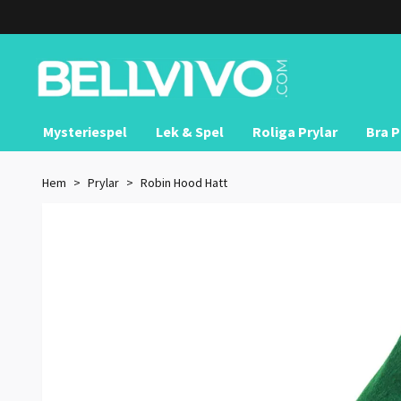
Mysteriespel
Lek & Spel
Roliga Prylar
Bra P
Hem
Prylar
Robin Hood Hatt