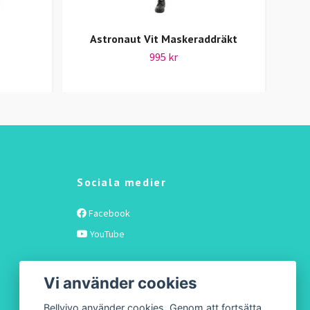
Astronaut Vit Maskeraddräkt
Ok
995 kr
Sociala medier
Facebook
YouTube
Vi använder cookies
Bellvivo använder cookies. Genom att fortsätta