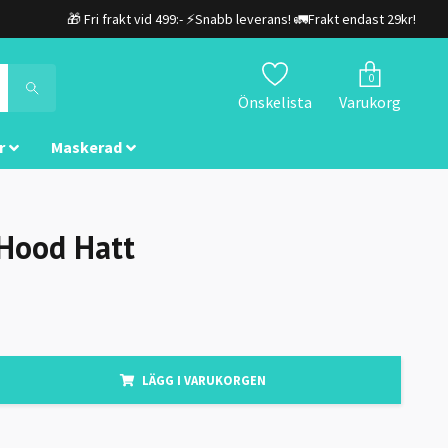
🎁 Fri frakt vid 499:- ⚡Snabb leverans! 🚛Frakt endast 29kr!
0
Önskelista
Varukorg
r
Maskerad
Hood Hatt
LÄGG I VARUKORGEN