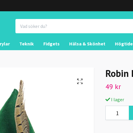
rylar
Teknik
Fidgets
Hälsa & Skönhet
Högtide
Robin 
49 kr
I lager