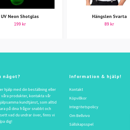
UV Neon Shotglas
Hängslen Svarta
199 kr
89 kr
u något?
Information & hjälp!
 hjälp med din beställning eller
Kontakt
 våra produkter, kontakta vår
Köpvillkor
jälpsamma kundtjänst, som alltid
Integritetspolicy
vara på dina frågor snabbt och
sett vad du undrar över, finns vi
Om Bellvivo
lpa dig!
Sällskapsspel