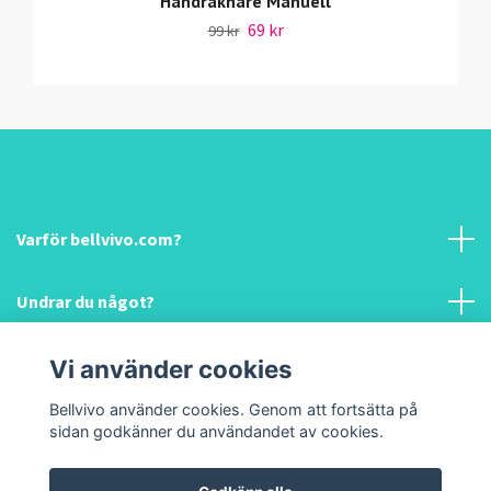
Handräknare Manuell
69 kr
99 kr
Varför bellvivo.com?
Undrar du något?
Information & hjälp!
Vi använder cookies
Bellvivo använder cookies. Genom att fortsätta på
Sociala medier
sidan godkänner du användandet av cookies.