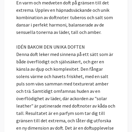
En varm och medveten doft på gränsen till det
extrema. Upplev en häpnadsväckande och unik
kombination av doftnoter: tuberos och salt som
dansar i perfekt harmoni, balanserade av de
sensuella tonerna av läder, tall och amber.
IDÉN BAKOM DEN UNIKA DOFTEN
Denna doft leker med sinnena på ett sätt som är
både överflödigt och självsäkert, och ger en
känsla av djup och komplexitet. Den fångar
solens värme och havets friskhet, med en salt
puls som vävs samman med texturerat amber
och trä. Samtidigt omfamnas huden av en
överflödighet av läder, där ackorden av "solar
leather" är patinerade med doftnoter av kåda och
tall. Resultatet är en parfym som tar dig till
gränsen till det extrema, och låter dig utforska
en ny dimension av doft. Det är en doftupplevelse