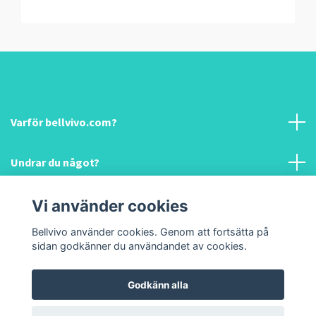
Varför bellvivo.com?
Undrar du något?
Information & hjälp!
Vi använder cookies
Bellvivo använder cookies. Genom att fortsätta på
Sociala medier
sidan godkänner du användandet av cookies.
Godkänn alla
© 2026 Bellvivo.com