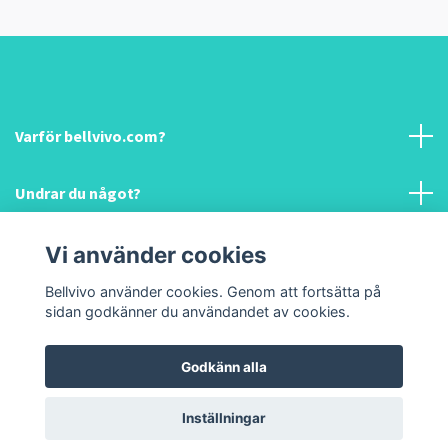
Varför bellvivo.com?
Undrar du något?
Information & hjälp!
Vi använder cookies
Bellvivo använder cookies. Genom att fortsätta på
Sociala medier
sidan godkänner du användandet av cookies.
Godkänn alla
© 2026 Bellvivo.com
Inställningar