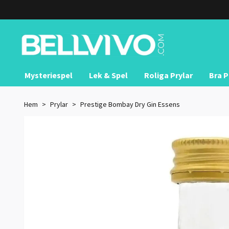
Mysteriespel
Lek & Spel
Roliga Prylar
Bra P
Hem
Prylar
Prestige Bombay Dry Gin Essens