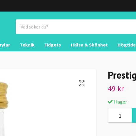
rylar
Teknik
Fidgets
Hälsa & Skönhet
Högtide
Presti
49 kr
I lager