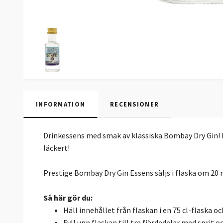
INFORMATION
RECENSIONER
Drinkessens med smak av klassiska Bombay Dry Gin! B
läckert!
Prestige Bombay Dry Gin Essens säljs i flaska om 20 ml
Så här gör du:
Häll innehållet från flaskan i en 75 cl-flaska oc
Fyll upp flaskan till tre fjärdedelar med sprit oc