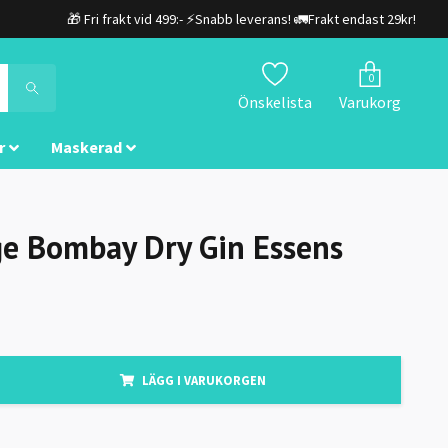
🎁 Fri frakt vid 499:- ⚡Snabb leverans! 🚛Frakt endast 29kr!
0
Önskelista
Varukorg
r
Maskerad
ge Bombay Dry Gin Essens
LÄGG I VARUKORGEN