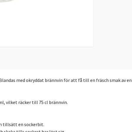
landas med okryddat brännvin för att få till en fräsch smak av e
, vilket räcker till 75 cl brännvin.
h tillsätt en sockerbit.
h skaka tills sockret har löst sig.