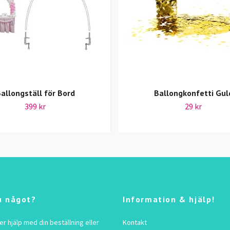
allongställ för Bord
Ballongkonfetti Gul
399 kr
29 kr
u något?
Information & hjälp!
 hjälp med din beställning eller
Kontakt