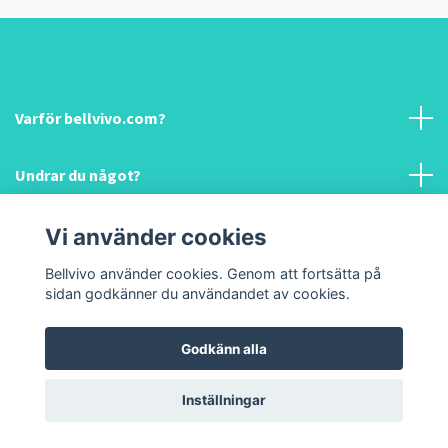
Varför bellvivo.com?
Undrar du något?
Information & hjälp!
Vi använder cookies
Bellvivo använder cookies. Genom att fortsätta på
Sociala medier
sidan godkänner du användandet av cookies.
Godkänn alla
© 2026 Bellvivo.com
Inställningar