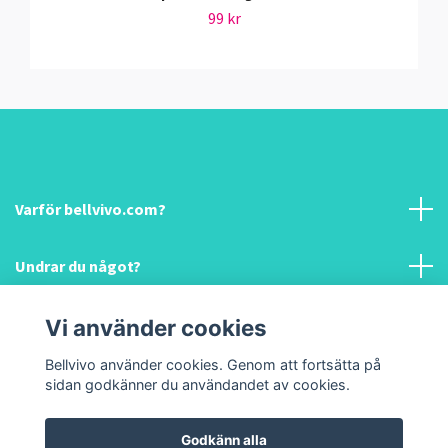
99 kr
Varför bellvivo.com?
Undrar du något?
Information & hjälp!
Vi använder cookies
Bellvivo använder cookies. Genom att fortsätta på
Sociala medier
sidan godkänner du användandet av cookies.
Godkänn alla