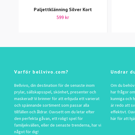
Paljettklänning Silver Kort
599 kr
Varför bellvivo.com?
Undrar d
Bellvivo, din destination för de senaste inom
Om du behöver
prylar, sällskapsspel, skönhet, presenter och
har frågor om
maskerad! Vi brinner för att erbjuda ett varierat
kunniga och h
och spännande sortiment som passar alla
är redo att s
tillfällen och åldrar. Oavsett om du letar efter
effektivt. Oav
den perfekta gåvan, ett roligt spel för
här för att hjä
familjekvällen, eller de senaste trenderna, har vi
något för dig!