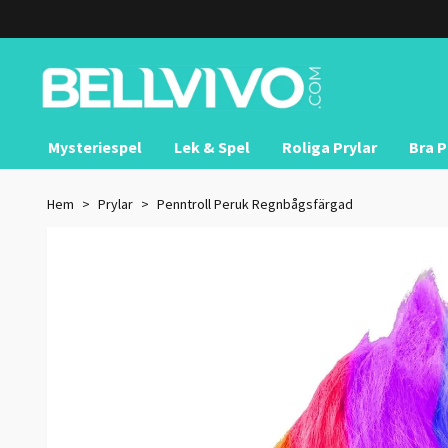
Mysteriespel
Lek & Spel
Roliga Prylar
Bra P
Hem
Prylar
Penntroll Peruk Regnbågsfärgad