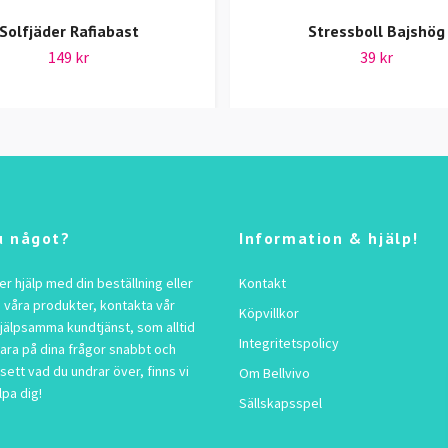
Solfjäder Rafiabast
Stressboll Bajshög
149 kr
39 kr
u något?
Information & hjälp!
 hjälp med din beställning eller
Kontakt
 våra produkter, kontakta vår
Köpvillkor
jälpsamma kundtjänst, som alltid
Integritetspolicy
vara på dina frågor snabbt och
sett vad du undrar över, finns vi
Om Bellvivo
lpa dig!
Sällskapsspel