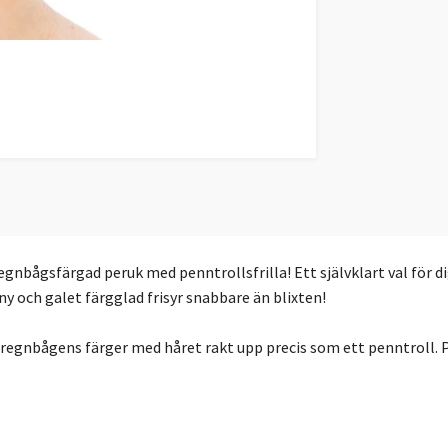
egnbågsfärgad peruk med penntrollsfrilla! Ett självklart val för di
y och galet färgglad frisyr snabbare än blixten!
regnbågens färger med håret rakt upp precis som ett penntroll. Pe