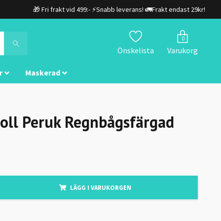
🎁 Fri frakt vid 499:- ⚡Snabb leverans! 🚛Frakt endast 29kr!
0
Önskelista
Varukorg
r
Maskerad
oll Peruk Regnbågsfärgad
LÄGG I VARUKORGEN