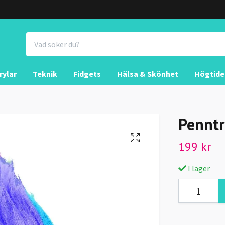
rylar
Teknik
Fidgets
Hälsa & Skönhet
Högtide
Penntr
199 kr
I lager