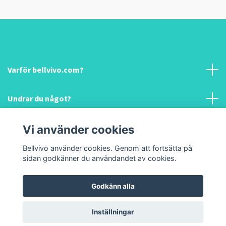
Varför bellvivo.com?
Undrar du något?
Information & hjälp!
Vi använder cookies
Bellvivo använder cookies. Genom att fortsätta på
Sociala medier
sidan godkänner du användandet av cookies.
Godkänn alla
© 2026 Bellvivo.com
Inställningar