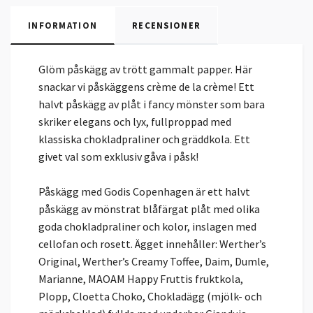
INFORMATION
RECENSIONER
Glöm påskägg av trött gammalt papper. Här
snackar vi påskäggens crème de la crème! Ett
halvt påskägg av plåt i fancy mönster som bara
skriker elegans och lyx, fullproppad med
klassiska chokladpraliner och gräddkola. Ett
givet val som exklusiv gåva i påsk!
Påskägg med Godis Copenhagen är ett halvt
påskägg av mönstrat blåfärgat plåt med olika
goda chokladpraliner och kolor, inslagen med
cellofan och rosett. Ägget innehåller: Werther’s
Original, Werther’s Creamy Toffee, Daim, Dumle,
Marianne, MAOAM Happy Fruttis fruktkola,
Plopp, Cloetta Choko, Chokladägg (mjölk- och