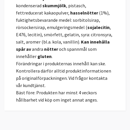
kondenserad
skummjölk
, pistasch,
fettreducerat kakaopulver,
hasselnötter
(1%),
fuktighetsbevarande medel: sorbitolsirap,
rörsockersirap, emulgeringsmedel (
sojalecitin
,
E476, lecitin), smörfett, gelatin, syra: citronsyra,
salt, aromer (bl.a. kola, vanillin).
Kan innehålla
spår av
andra
nötter
och spannmål som
innehåller
gluten
.
Förändringar i produkternas innehåll kan ske.
Kontrollera därför alltid produktinformationen
på originalförpackningen. Vid frågor kontakta
vår kundtjänst.
Bäst före: Produkten har minst 4 veckors
hållbarhet vid köp om inget annat anges.