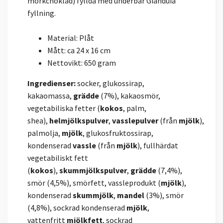
mörkchoklad) fyllda med underbar Gianduia
fyllning.
Material: Plåt
Mått: ca 24 x 16 cm
Nettovikt: 650 gram
Ingredienser:
socker, glukossirap,
kakaomassa,
grädde
(7%), kakaosmör,
vegetabiliska fetter (
kokos
, palm,
shea),
helmjölkspulver
,
vasslepulver
(från
mjölk
),
palmolja,
mjölk
, glukosfruktossirap,
kondenserad
vassle
(från
mjölk
), fullhärdat
vegetabiliskt fett
(
kokos
),
skummjölkspulver
,
grädde
(7,4%),
smör (4,5%), smörfett, vassleprodukt (
mjölk
),
kondenserad
skummjölk
,
mandel
(3%), smör
(4,8%), sockrad kondenserad
mjölk
,
vattenfritt
mjölkfett
, sockrad