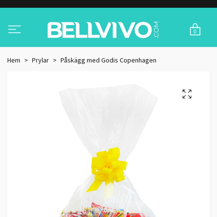
0
Hem
Prylar
Påskägg med Godis Copenhagen