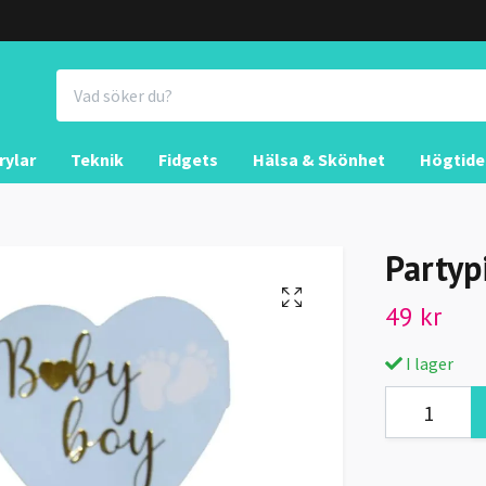
rylar
Teknik
Fidgets
Hälsa & Skönhet
Högtide
Partyp
49 kr
I lager