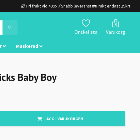
🎁 Fri frakt vid 499:- ⚡Snabb leverans! 🚛Frakt endast 29kr!
0
Önskelista
Varukorg
r
Maskerad
icks Baby Boy
LÄGG I VARUKORGEN