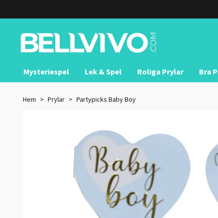
Mysteriespel
Lek & Spel
Roliga Prylar
Bra P
Hem
Prylar
Partypicks Baby Boy