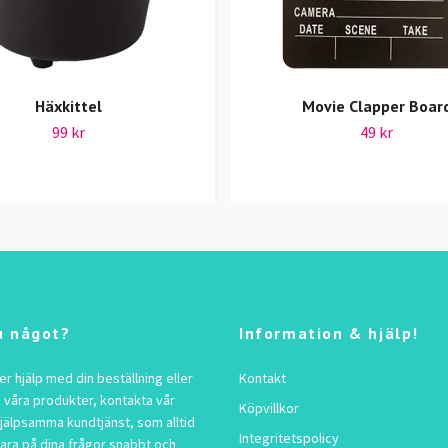
Häxkittel
Movie Clapper Boar
99 kr
49 kr
u något?
Information & hjälp!
 hjälp med din beställning eller
Kontakt
 våra produkter, kontakta vår
Köpvillkor
jälpsamma kundtjänst, som alltid
Integritetspolicy
vara på dina frågor snabbt och