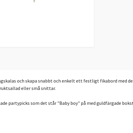
dagskalas och skapa snabbt och enkelt ett festligt fikabord med des
uktsallad eller små snittar.
ade partypicks som det står "Baby boy" på med guldfärgade bokstä