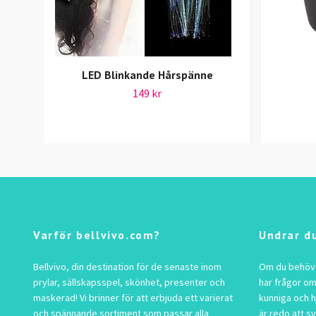
LED Blinkande Hårspänne
149 kr
Varför bellvivo.com?
Undrar d
Bellvivo, din destination för de senaste inom
Om du behöver
prylar, sällskapsspel, skönhet, presenter och
har frågor om
maskerad! Vi brinner för att erbjuda ett varierat
kunniga och h
och spännande sortiment som passar alla
är redo att s