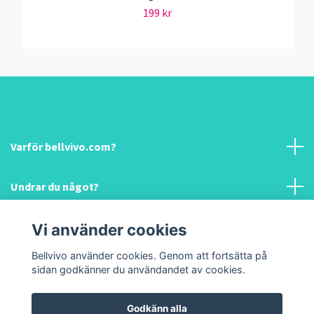
199 kr
Varför bellvivo.com?
Undrar du något?
Information & hjälp!
Vi använder cookies
Bellvivo använder cookies. Genom att fortsätta på
Sociala medier
sidan godkänner du användandet av cookies.
Godkänn alla