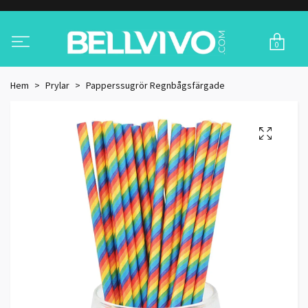
0
Hem
Prylar
Papperssugrör Regnbågsfärgade