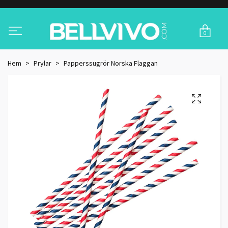
0
Hem
Prylar
Papperssugrör Norska Flaggan