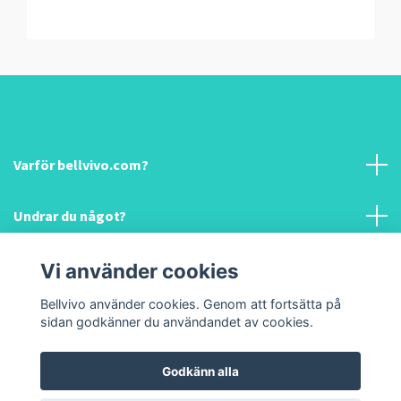
Varför bellvivo.com?
Undrar du något?
Information & hjälp!
Vi använder cookies
Bellvivo använder cookies. Genom att fortsätta på
Sociala medier
sidan godkänner du användandet av cookies.
Godkänn alla