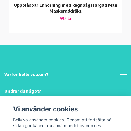
Uppblåsbar Enhörning med Regnbågsfärgad Man
Maskeraddräkt
995 kr
Varför bellvivo.com?
Undrar du något?
Information & hjälp!
Vi använder cookies
Bellvivo använder cookies. Genom att fortsätta på
Sociala medier
sidan godkänner du användandet av cookies.