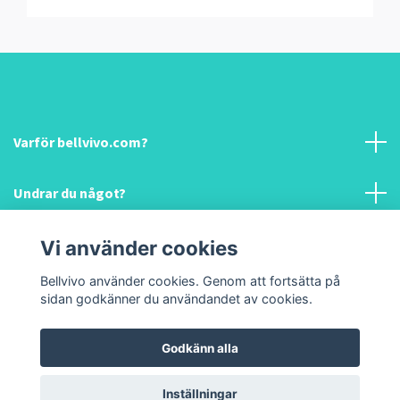
Varför bellvivo.com?
Undrar du något?
Information & hjälp!
Vi använder cookies
Bellvivo använder cookies. Genom att fortsätta på
Sociala medier
sidan godkänner du användandet av cookies.
Godkänn alla
© 2026 Bellvivo.com
Inställningar