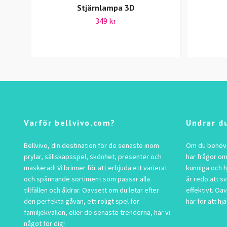
Stjärnlampa 3D
349 kr
Varför bellvivo.com?
Undrar d
Bellvivo, din destination för de senaste inom
Om du behöver
prylar, sällskapsspel, skönhet, presenter och
har frågor om
maskerad! Vi brinner för att erbjuda ett varierat
kunniga och h
och spännande sortiment som passar alla
är redo att s
tillfällen och åldrar. Oavsett om du letar efter
effektivt. Oav
den perfekta gåvan, ett roligt spel för
här för att hjä
familjekvällen, eller de senaste trenderna, har vi
något för dig!