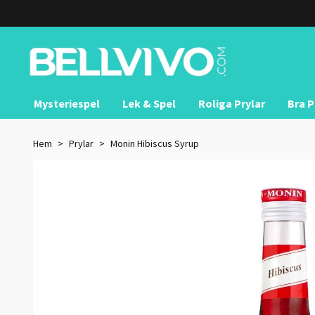
Mysteriespel
Lek & Spel
Roliga Prylar
Bra P
Hem
Prylar
Monin Hibiscus Syrup