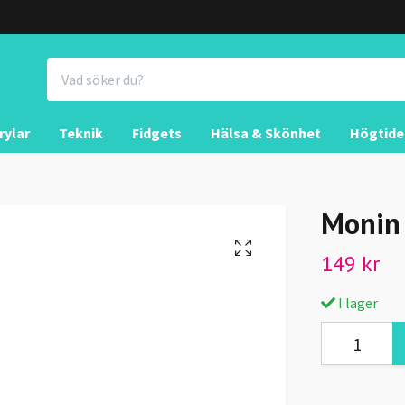
rylar
Teknik
Fidgets
Hälsa & Skönhet
Högtide
Monin 
149 kr
I lager