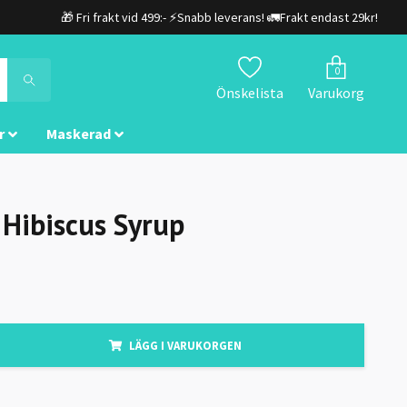
🎁 Fri frakt vid 499:- ⚡Snabb leverans! 🚛Frakt endast 29kr!
0
Önskelista
Varukorg
r
Maskerad
Hibiscus Syrup
LÄGG I VARUKORGEN