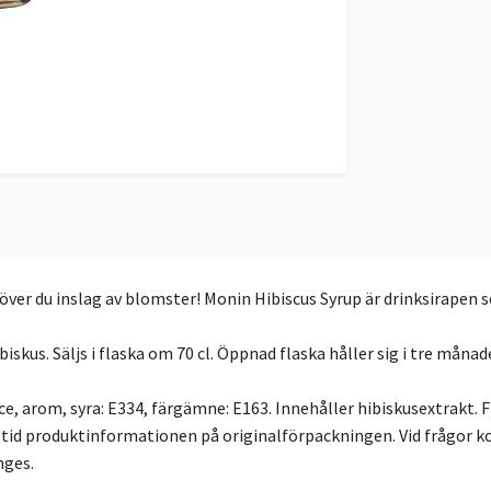
över du inslag av blomster! Monin Hibiscus Syrup är drinksirapen s
skus. Säljs i flaska om 70 cl. Öppnad flaska håller sig i tre månade
ce, arom, syra: E334, färgämne: E163. Innehåller hibiskusextrakt. F
ltid produktinformationen på originalförpackningen. Vid frågor k
nges.