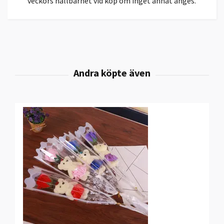
veckors hållbarhet vid köp om inget annat anges.