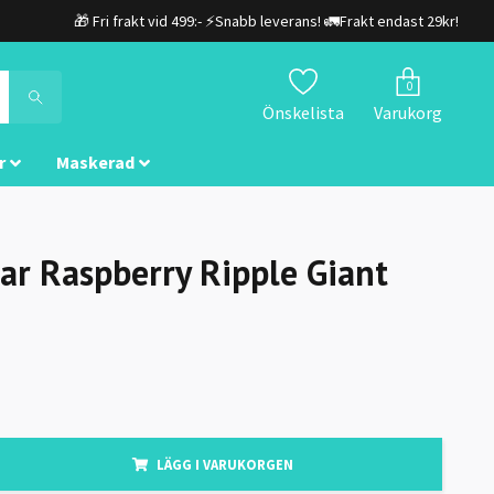
🎁 Fri frakt vid 499:- ⚡Snabb leverans! 🚛Frakt endast 29kr!
0
Önskelista
Varukorg
r
Maskerad
ar Raspberry Ripple Giant
LÄGG I VARUKORGEN