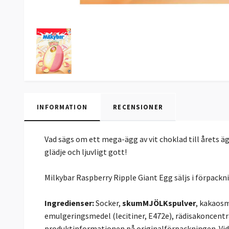
INFORMATION
RECENSIONER
Vad sägs om ett mega-ägg av vit choklad till årets ä
glädje och ljuvligt gott!
Milkybar Raspberry Ripple Giant Egg säljs i förpack
Ingredienser:
Socker,
skumMJÖLKspulver
, kakaos
emulgeringsmedel (lecitiner, E472e), rädisakoncentra
produktinformationen på originalförpackningen. Vid 