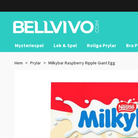
Mysteriespel
Lek & Spel
Roliga Prylar
Bra P
Hem
Prylar
Milkybar Raspberry Ripple Giant Egg