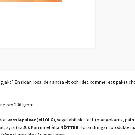
ggjakt? En sidan rosa, den andra vit och i det kommer ett paket c
ning om 236 gram.
mör,
vasslepulver
(
MJÖLK
), vegetabiliskt fett (mangokärns, palm,
t, syra (E330). Kan innehålla
NÖTTER
. Förändringar i produkterna
frågor kontakta vår kundtjänst.