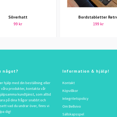
Silverhatt
Bordstabletter Retr
99 kr
199 kr
u något?
Information & hjälp!
 hjälp med din beställning eller
Kontakt
 våra produkter, kontakta vår
Köpvillkor
jälpsamma kundtjänst, som alltid
Integritetspolicy
vara på dina frågor snabbt och
sett vad du undrar över, finns vi
Om Bellvivo
lpa dig!
Sällskapsspel