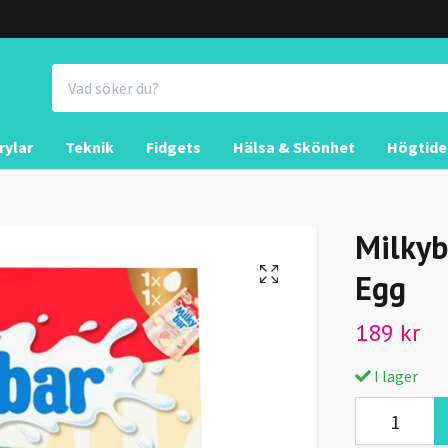
rylar
Teknik
Fidgets
Hälsa & Skönhet
Högtide
Milkyb
Egg
189 kr
I lager