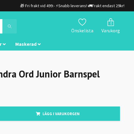
🎁 Fri frakt vid 499:- ⚡Snabb leverans! 🚛Frakt endast 29kr!
0
Önskelista
Varukorg
r
Maskerad
dra Ord Junior Barnspel
LÄGG I VARUKORGEN