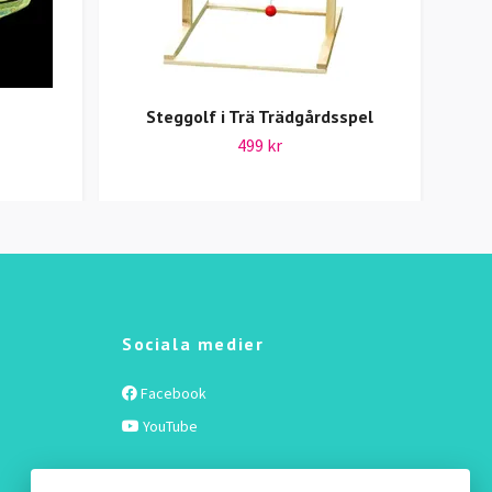
n
Steggolf i Trä Trädgårdsspel
LE
499 kr
Sociala medier
Facebook
YouTube