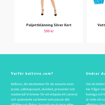
Paljettklänning Silver Kort
Vat
599 kr
Varför bellvivo.com?
Undrar d
Bellvivo, din destination för de senaste inom
Om du behöver
prylar, sällskapsspel, skönhet, presenter och
har frågor om
maskerad! Vi brinner för att erbjuda ett varierat
kunniga och h
och spännande sortiment som passar alla
är redo att s
tillfällen och åldrar. Oavsett om du letar efter
effektivt. Oav