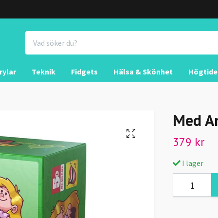
rylar
Teknik
Fidgets
Hälsa & Skönhet
Högtide
Med An
379 kr
I lager