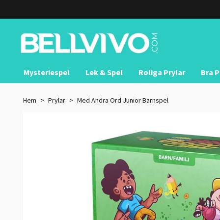
Mysteriespel
Lek & Spel
Roliga Prylar
Bra P
Hem
Prylar
Med Andra Ord Junior Barnspel