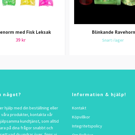
tenorm med Fisk Leksak
Blinkande Ravehor
39 kr
Snart i lager
u något?
Information & hjälp!
 hjälp med din beställning eller
Kontakt
 våra produkter, kontakta vår
Köpvillkor
jälpsamma kundtjänst, som alltid
Integritetspolicy
vara på dina frågor snabbt och
sett vad du undrar över, finns vi