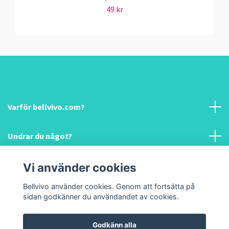
49 kr
Varför bellvivo.com?
Undrar du något?
Information & hjälp!
Vi använder cookies
Bellvivo använder cookies. Genom att fortsätta på
Sociala medier
sidan godkänner du användandet av cookies.
Godkänn alla