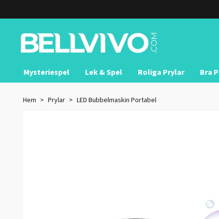
Mysteriespel
Lek & Spel
Roliga Prylar
Bra P
Hem
Prylar
LED Bubbelmaskin Portabel