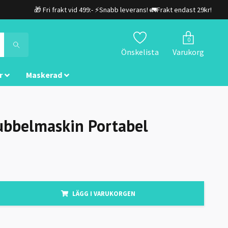
🎁 Fri frakt vid 499:- ⚡Snabb leverans! 🚛Frakt endast 29kr!
0
Önskelista
Varukorg
r
Maskerad
bbelmaskin Portabel
LÄGG I VARUKORGEN