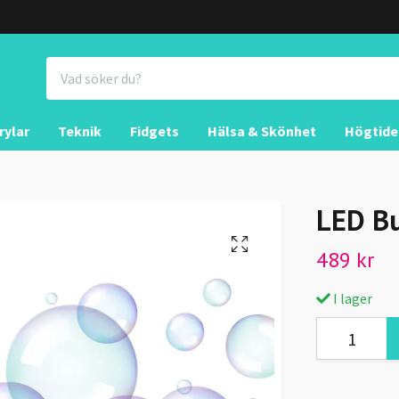
rylar
Teknik
Fidgets
Hälsa & Skönhet
Högtide
LED Bu
489 kr
I lager