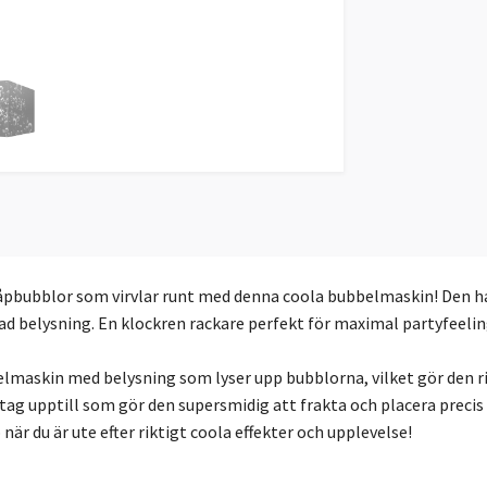
åpbubblor som virvlar runt med denna coola bubbelmaskin! Den h
mpad belysning. En klockren rackare perfekt för maximal partyfeelin
askin med belysning som lyser upp bubblorna, vilket gör den rikti
pptill som gör den supersmidig att frakta och placera precis där
 när du är ute efter riktigt coola effekter och upplevelse!