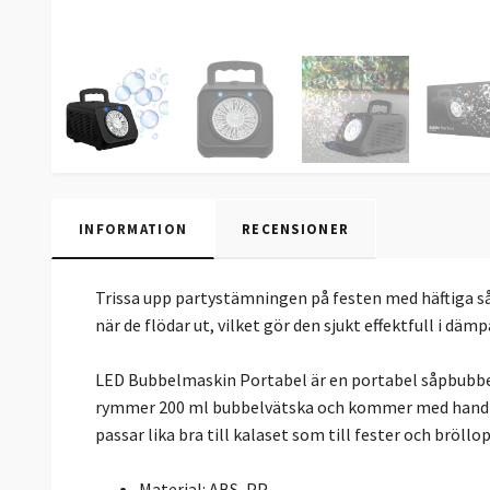
INFORMATION
RECENSIONER
Trissa upp partystämningen på festen med häftiga s
när de flödar ut, vilket gör den sjukt effektfull i dä
LED Bubbelmaskin Portabel är en portabel såpbubbelm
rymmer 200 ml bubbelvätska och kommer med handtag u
passar lika bra till kalaset som till fester och bröllop
Material: ABS, PP