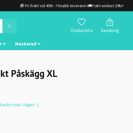
🎁 Fri frakt vid 499:- ⚡Snabb leverans! 🚛Frakt endast 29kr!
0
Önskelista
Varukorg
r
Maskerad
skt Påskägg XL
värr slut i lager. :(