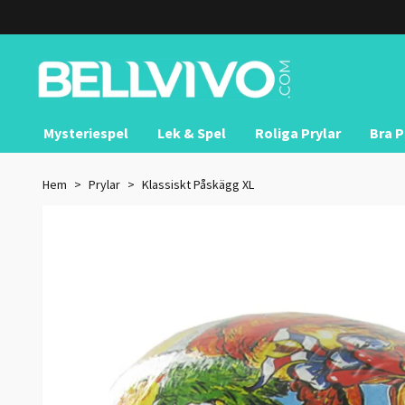
Mysteriespel
Lek & Spel
Roliga Prylar
Bra P
Hem
Prylar
Klassiskt Påskägg XL