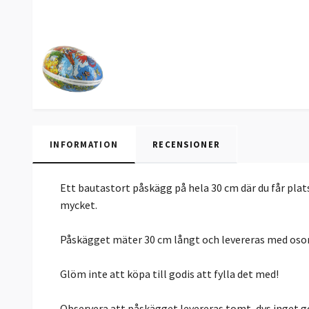
INFORMATION
RECENSIONER
Ett bautastort påskägg på hela 30 cm där du får plat
mycket.
Påskägget mäter 30 cm långt och levereras med osorte
Glöm inte att köpa till godis att fylla det med!
Observera att påskägget levereras tomt, dvs inget g