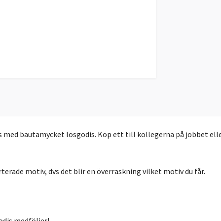
s med bautamycket lösgodis. Köp ett till kollegerna på jobbet ell
rade motiv, dvs det blir en överraskning vilket motiv du får.
odis medföljer!