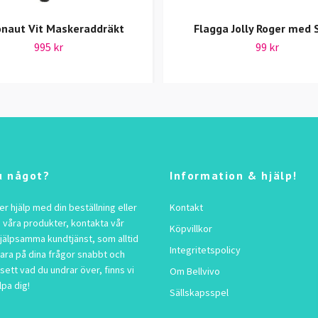
onaut Vit Maskeraddräkt
Flagga Jolly Roger med 
995 kr
99 kr
u något?
Information & hjälp!
 hjälp med din beställning eller
Kontakt
 våra produkter, kontakta vår
Köpvillkor
jälpsamma kundtjänst, som alltid
Integritetspolicy
vara på dina frågor snabbt och
sett vad du undrar över, finns vi
Om Bellvivo
lpa dig!
Sällskapsspel