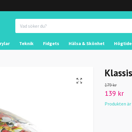
rylar
Teknik
Fidgets
Hälsa & Skönhet
Högtide
Klassi
179 kr
139 kr
Produkten är ty