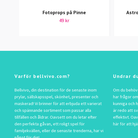
Fotoprops på Pinne
Astr
49 kr
Varför bellvivo.com?
Undrar d
Bellvivo, din destination för de senaste inom
Om du behöver
prylar, sällskapsspel, skönhet, presenter och
har frågor om
maskerad! Vi brinner för att erbjuda ett varierat
kunniga och h
och spännande sortiment som passar alla
är redo att s
tillfällen och åldrar. Oavsett om du letar efter
effektivt. Oav
den perfekta gåvan, ett roligt spel för
här för att hjä
familjekvällen, eller de senaste trenderna, har vi
något för dig!