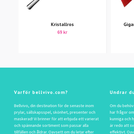
Kristallros
Giga
69 kr
Varför bellvivo.com?
Undrar d
Bellvivo, din destination för de senaste inom
Om du behöver
prylar, sällskapsspel, skönhet, presenter och
har frågor om
maskerad! Vi brinner för att erbjuda ett varierat
kunniga och h
och spännande sortiment som passar alla
är redo att s
tillfällen och åldrar. Oavsett om du letar efter
effektivt. Oav