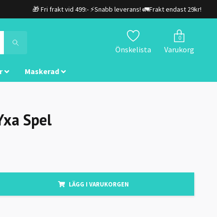
🎁 Fri frakt vid 499:- ⚡Snabb leverans! 🚛Frakt endast 29kr!
0
Önskelista
Varukorg
r
Maskerad
Yxa Spel
LÄGG I VARUKORGEN