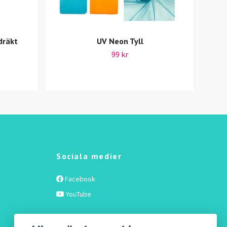
dräkt
UV Neon Tyll
Pl
99 kr
Sociala medier
Facebook
YouTube