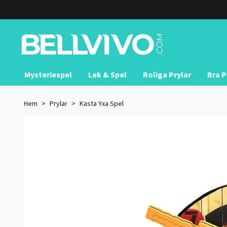
Mysteriespel
Lek & Spel
Roliga Prylar
Bra P
Hem
Prylar
Kasta Yxa Spel