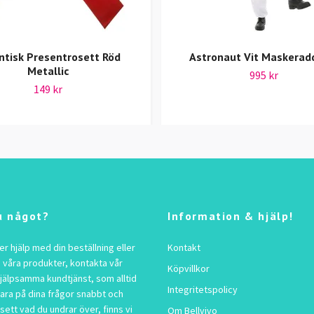
ntisk Presentrosett Röd
Astronaut Vit Maskerad
Metallic
995 kr
149 kr
u något?
Information & hjälp!
 hjälp med din beställning eller
Kontakt
 våra produkter, kontakta vår
Köpvillkor
jälpsamma kundtjänst, som alltid
Integritetspolicy
vara på dina frågor snabbt och
sett vad du undrar över, finns vi
Om Bellvivo