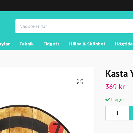
rylar
Teknik
Fidgets
Hälsa & Skönhet
Högtide
Kasta 
369 kr
I lager