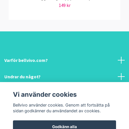
149 kr
Varför bellvivo.com?
Undrar du något?
Information & hjälp!
Vi använder cookies
Bellvivo använder cookies. Genom att fortsätta på
Sociala medier
sidan godkänner du användandet av cookies.
Godkänn alla