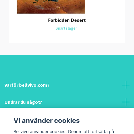
Forbidden Desert
Snart i lager
Varför bellvivo.com?
Undrar du något?
Information & hjälp!
Vi använder cookies
Bellvivo använder cookies. Genom att fortsätta på