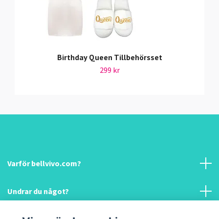
Birthday Queen Tillbehörsset
299 kr
Varför bellvivo.com?
Undrar du något?
Information & hjälp!