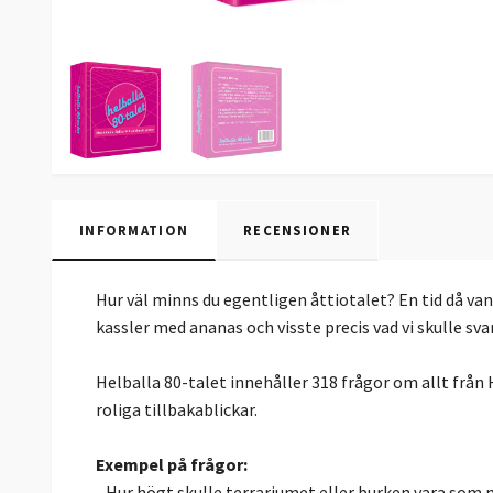
INFORMATION
RECENSIONER
Hur väl minns du egentligen åttiotalet? En tid då van
kassler med ananas och visste precis vad vi skulle sv
Helballa 80-talet innehåller 318 frågor om allt från 
roliga tillbakablickar.
Exempel på frågor:
- Hur högt skulle terrariumet eller burken vara som 