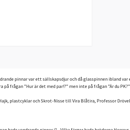
drande pinnar var ett sällskapsdjur och då glasspinnen ibland var 
ara på frågan ”Hur är det med par!?” men inte på frågan ”Är du PK?”
Hajk, plastcyklar och Skrot-Nisse till Vira Blåtira, Professor Drö
man hade vandrande pinner i? - Vilka färger hade bröderna Herreys