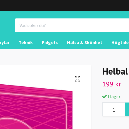
rylar
Teknik
Fidgets
Hälsa & Skönhet
Högtide
Helbal
199 kr
I lager