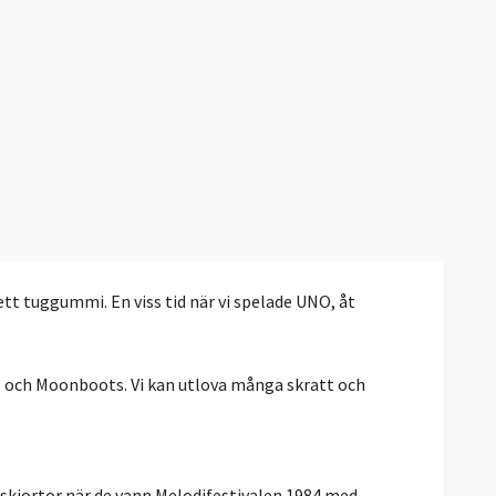
ett tuggummi. En viss tid när vi spelade UNO, åt
vel och Moonboots. Vi kan utlova många skratt och
 skjortor när de vann Melodifestivalen 1984 med