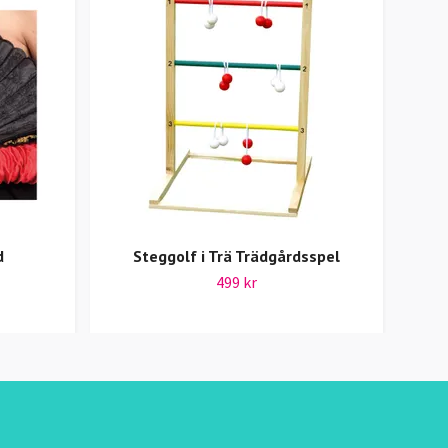
d
Steggolf i Trä Trädgårdsspel
SiG
499 kr