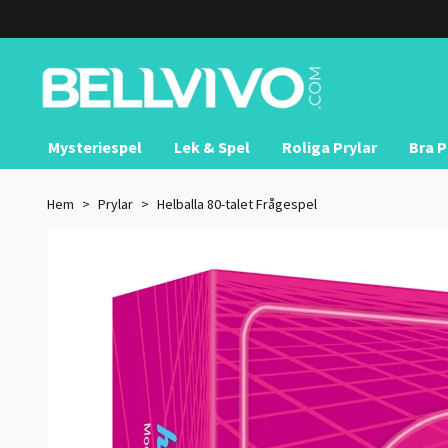
Mysteriespel
Lek & Spel
Roliga Prylar
Bra P
Hem
Prylar
Helballa 80-talet Frågespel