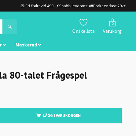
🎁 Fri frakt vid 499:- ⚡Snabb leverans! 🚛Frakt endast 29kr!
0
Önskelista
Varukorg
r
Maskerad
la 80-talet Frågespel
LÄGG I VARUKORGEN