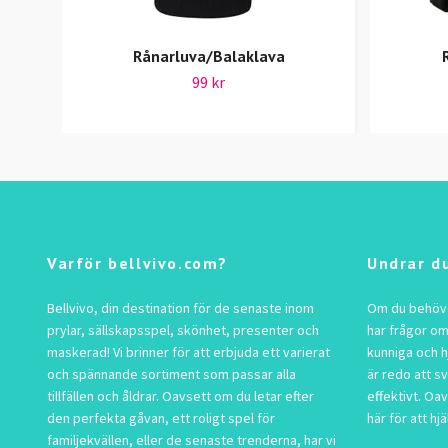
Rånarluva/Balaklava
99 kr
Varför bellvivo.com?
Undrar d
Bellvivo, din destination för de senaste inom
Om du behöver
prylar, sällskapsspel, skönhet, presenter och
har frågor om
maskerad! Vi brinner för att erbjuda ett varierat
kunniga och h
och spännande sortiment som passar alla
är redo att s
tillfällen och åldrar. Oavsett om du letar efter
effektivt. Oav
den perfekta gåvan, ett roligt spel för
här för att hjä
familjekvällen, eller de senaste trenderna, har vi