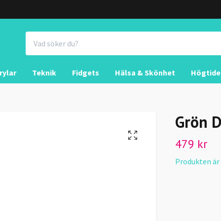
rylar
Teknik
Fidgets
Hälsa & Skönhet
Högtide
Grön D
479 kr
Produkten är ty