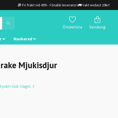
🎁 Fri frakt vid 499:- ⚡Snabb leverans! 🚛Frakt endast 29kr!
0
Önskelista
Varukorg
r
Maskerad
rake Mjukisdjur
värr slut i lager. :(