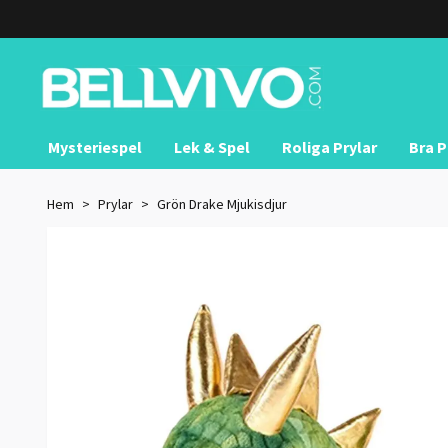
Mysteriespel
Lek & Spel
Roliga Prylar
Bra P
Hem
Prylar
Grön Drake Mjukisdjur