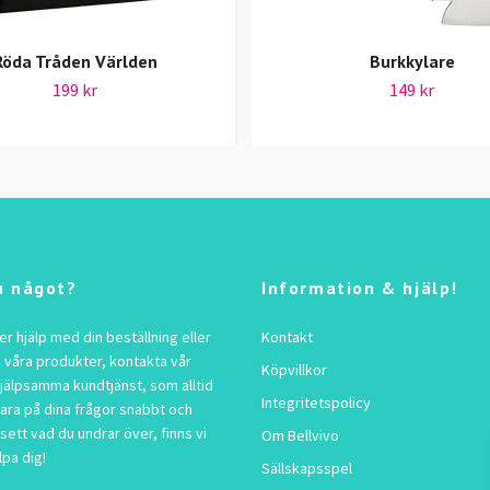
Röda Tråden Världen
Burkkylare
199 kr
149 kr
u något?
Information & hjälp!
 hjälp med din beställning eller
Kontakt
 våra produkter, kontakta vår
Köpvillkor
jälpsamma kundtjänst, som alltid
Integritetspolicy
vara på dina frågor snabbt och
sett vad du undrar över, finns vi
Om Bellvivo
lpa dig!
Sällskapsspel