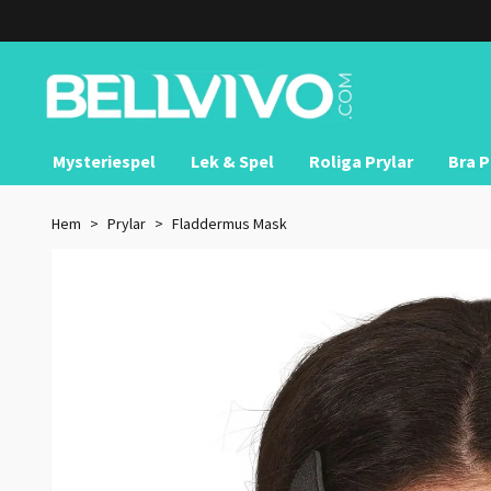
Mysteriespel
Lek & Spel
Roliga Prylar
Bra P
Hem
Prylar
Fladdermus Mask