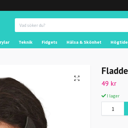
rylar
Teknik
Fidgets
Hälsa & Skönhet
Högtide
Fladd
49 kr
I lager