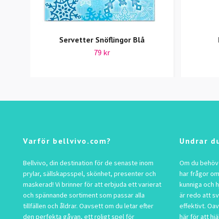
Servetter Snöflingor Blå
79 kr
Varför bellvivo.com?
Undrar d
Bellvivo, din destination för de senaste inom
Om du behöver
prylar, sällskapsspel, skönhet, presenter och
har frågor om
maskerad! Vi brinner för att erbjuda ett varierat
kunniga och h
och spännande sortiment som passar alla
är redo att s
tillfällen och åldrar. Oavsett om du letar efter
effektivt. Oav
den perfekta gåvan, ett roligt spel för
här för att hjä