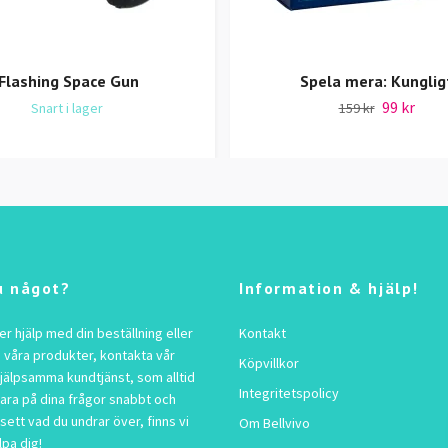
Flashing Space Gun
Spela mera: Kunglig
99 kr
Snart i lager
159 kr
u något?
Information & hjälp!
 hjälp med din beställning eller
Kontakt
 våra produkter, kontakta vår
Köpvillkor
jälpsamma kundtjänst, som alltid
Integritetspolicy
vara på dina frågor snabbt och
sett vad du undrar över, finns vi
Om Bellvivo
lpa dig!