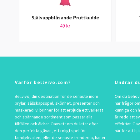
Självuppblåsande Pruttkudde
49 kr
Varför bellvivo.com?
Undrar d
Bellvivo, din destination för de senaste inom
Om du behöver
prylar, sällskapsspel, skönhet, presenter och
har frågor om
maskerad! Vi brinner för att erbjuda ett varierat
kunniga och h
och spännande sortiment som passar alla
är redo att s
tillfällen och åldrar. Oavsett om du letar efter
effektivt. Oav
den perfekta gåvan, ett roligt spel för
här för att hjä
familjekvällen, eller de senaste trenderna, har vi