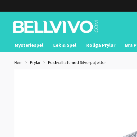
Mysteriespel
Lek & Spel
Roliga Prylar
Bra P
Hem
Prylar
Festivalhatt med Silverpaljetter