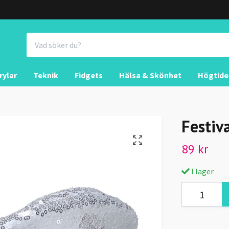
rylar
Teknik
Fidgets
Hälsa & Skönhet
Högtide
Festiv
89 kr
I lager