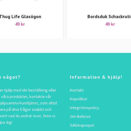
Thug Life Glasögon
Bordsduk Schackruti
49 kr
49 kr
u något?
Information & hjälp!
 hjälp med din beställning eller
Kontakt
 våra produkter, kontakta vår
Köpvillkor
jälpsamma kundtjänst, som alltid
Integritetspolicy
vara på dina frågor snabbt och
sett vad du undrar över, finns vi
Om Bellvivo
lpa dig!
Sällskapsspel