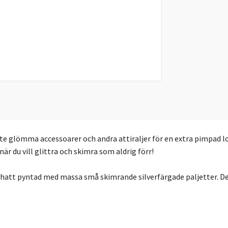
 inte glömma accessoarer och andra attiraljer för en extra pimpad 
är du vill glittra och skimra som aldrig förr!
shatt pyntad med massa små skimrande silverfärgade paljetter. De