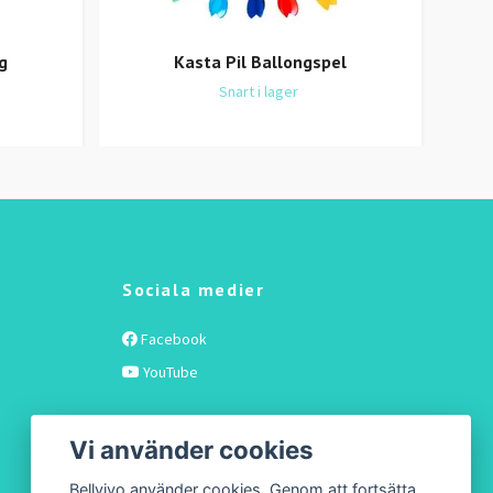
g
Kasta Pil Ballongspel
Di
Snart i lager
Sociala medier
Facebook
YouTube
Vi använder cookies
Bellvivo använder cookies. Genom att fortsätta