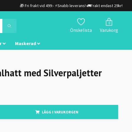
🎁 Fri frakt vid 499:- ⚡Snabb leverans! 🚛Frakt endast 29kr!
0
Önskelista
Varukorg
r
Maskerad
alhatt med Silverpaljetter
LÄGG I VARUKORGEN