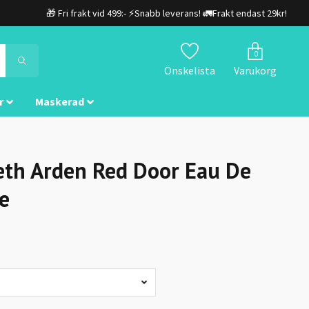
🎁 Fri frakt vid 499:- ⚡Snabb leverans! 🚛Frakt endast 29kr!
0
Önskelista
Varukorg
r
Maskerad
eth Arden Red Door Eau De
te