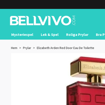
Mysteriespel
Lek & Spel
Roliga Prylar
Bra P
Hem
Prylar
Elizabeth Arden Red Door Eau De Toilette