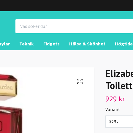
rylar
Teknik
Fidgets
Hälsa & Skönhet
Högtide
Elizab
Toilet
929 kr
Variant
50ML