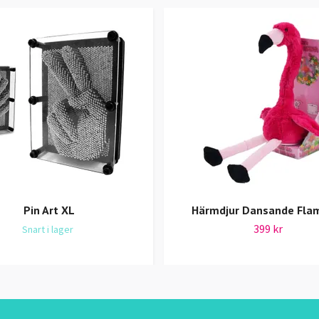
Pin Art XL
Härmdjur Dansande Fla
399 kr
Snart i lager