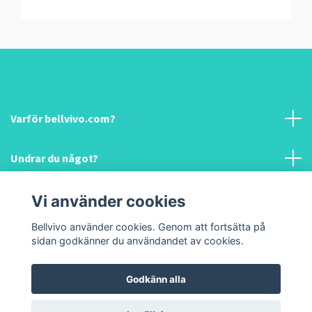
Varför bellvivo.com?
Undrar du något?
Information & hjälp!
Vi använder cookies
Bellvivo använder cookies. Genom att fortsätta på
Sociala medier
sidan godkänner du användandet av cookies.
Godkänn alla
© 2026 Bellvivo.com