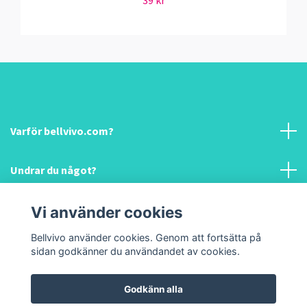
Varför bellvivo.com?
Undrar du något?
Information & hjälp!
Vi använder cookies
Bellvivo använder cookies. Genom att fortsätta på
Sociala medier
sidan godkänner du användandet av cookies.
Godkänn alla