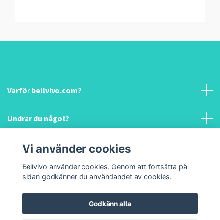
Varför bellvivo.com?
Undrar du något?
Information & hjälp!
Vi använder cookies
Bellvivo använder cookies. Genom att fortsätta på
Sociala medier
sidan godkänner du användandet av cookies.
Godkänn alla