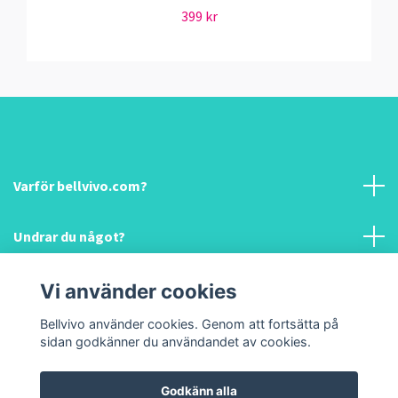
399 kr
Varför bellvivo.com?
Undrar du något?
Information & hjälp!
Vi använder cookies
Bellvivo använder cookies. Genom att fortsätta på
Sociala medier
sidan godkänner du användandet av cookies.
Godkänn alla