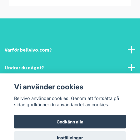
Varför bellvivo.com?
Undrar du något?
Information & hjälp!
Vi använder cookies
Bellvivo använder cookies. Genom att fortsätta på
Sociala medier
sidan godkänner du användandet av cookies.
Godkänn alla
© 2026 Bellvivo.com
Inställningar