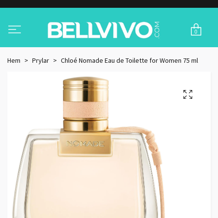
0
Hem
Prylar
Chloé Nomade Eau de Toilette for Women 75 ml