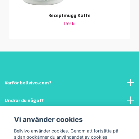
Receptmugg Kaffe
159 kr
Varför bellvivo.com?
Undrar du något?
Information & hjälp!
Vi använder cookies
Bellvivo använder cookies. Genom att fortsätta på
Sociala medier
sidan godkänner du användandet av cookies.