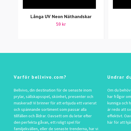
Långa UV Neon Näthandskar
59 kr
Varför bellvivo.com?
Undrar d
Bellvivo, din destination för de senaste inom
Om du behöver
prylar, sällskapsspel, skönhet, presenter och
har frågor om
maskerad! Vi brinner för att erbjuda ett varierat
kunniga och h
och spännande sortiment som passar alla
är redo att s
tillfällen och åldrar. Oavsett om du letar efter
effektivt. Oav
den perfekta gåvan, ett roligt spel för
här för att hjä
familjekvällen, eller de senaste trenderna, har vi