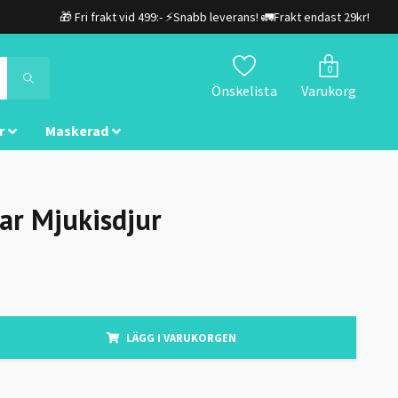
🎁 Fri frakt vid 499:- ⚡Snabb leverans! 🚛Frakt endast 29kr!
0
Önskelista
Varukorg
r
Maskerad
ar Mjukisdjur
LÄGG I VARUKORGEN