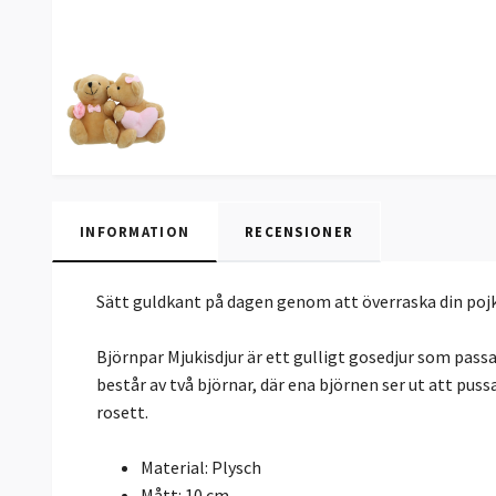
INFORMATION
RECENSIONER
Sätt guldkant på dagen genom att överraska din pojk
Björnpar Mjukisdjur är ett gulligt gosedjur som pass
består av två björnar, där ena björnen ser ut att pu
rosett.
Material: Plysch
Mått: 10 cm