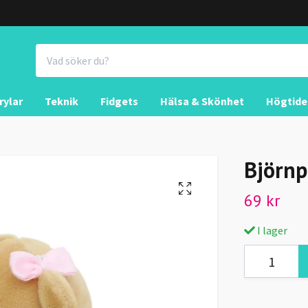
rylar
Teknik
Fidgets
Hälsa & Skönhet
Högtide
Björnp
69 kr
I lager