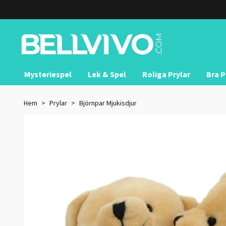
Mysteriespel
Lek & Spel
Roliga Prylar
Bra P
Hem
Prylar
Björnpar Mjukisdjur