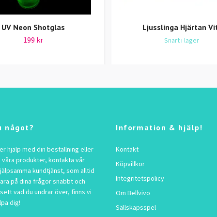
UV Neon Shotglas
Ljusslinga Hjärtan Vi
199 kr
Snart i lager
u något?
Information & hjälp!
 hjälp med din beställning eller
Kontakt
 våra produkter, kontakta vår
Köpvillkor
jälpsamma kundtjänst, som alltid
Integritetspolicy
vara på dina frågor snabbt och
sett vad du undrar över, finns vi
Om Bellvivo
lpa dig!
Sällskapsspel