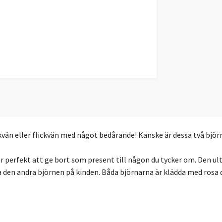
vän eller flickvän med något bedårande! Kanske är dessa två björ
ar perfekt att ge bort som present till någon du tycker om. Den u
ssa den andra björnen på kinden. Båda björnarna är klädda med rosa